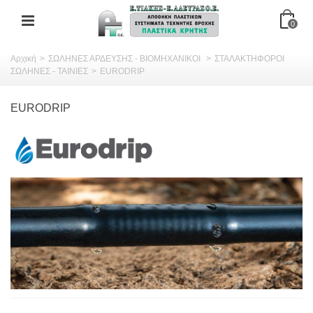
0
Αρχική
>
ΣΩΛΗΝΕΣ ΑΡΔΕΥΣΗΣ - ΒΙΟΜΗΧΑΝΙΚΟΙ
>
ΣΤΑΛΑΚΤΗΦΟΡΟΙ
ΣΩΛΗΝΕΣ - ΤΑΙΝΙΕΣ
>
EURODRIP
EURODRIP