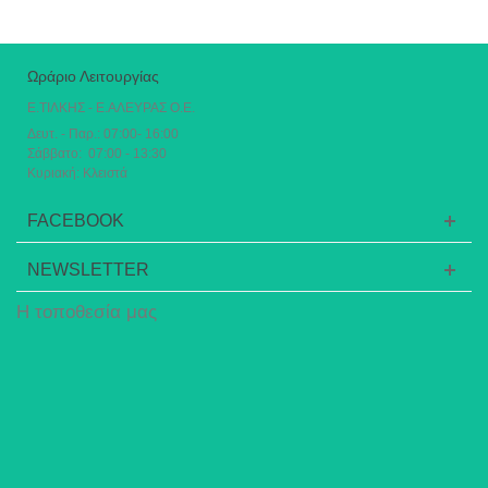
Ωράριο Λειτουργίας
Ε.ΤΙΛΚΗΣ - Ε.ΑΛΕΥΡΑΣ Ο.Ε.
Δευτ. - Παρ.: 07:00- 16:00
Σάββατο: 07:00 - 13:30
Κυριακή: Κλειστά
FACEBOOK
NEWSLETTER
Η τοποθεσία μας