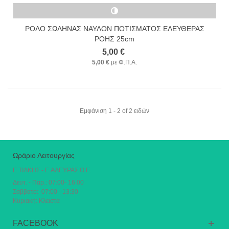
ΡΟΛΟ ΣΩΛΗΝΑΣ ΝΑΥΛΟΝ ΠΟΤΙΣΜΑΤΟΣ ΕΛΕΥΘΕΡΑΣ
ΡΟΗΣ 25cm
5,00 €
5,00 €
με Φ.Π.Α.
Εμφάνιση 1 - 2 of 2 ειδών
Ωράριο Λειτουργίας
Ε.ΤΙΛΚΗΣ - Ε.ΑΛΕΥΡΑΣ Ο.Ε.
Δευτ. - Παρ.: 07:00- 16:00
Σάββατο: 07:00 - 13:30
Κυριακή: Κλειστά
FACEBOOK