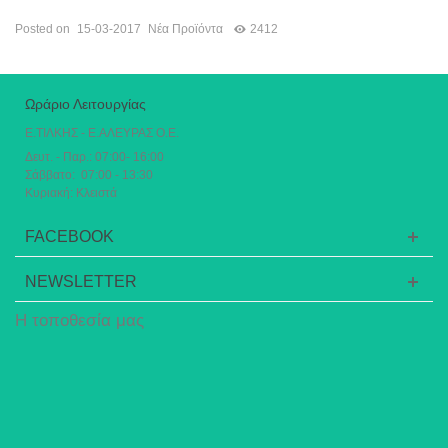
Posted on
15-03-2017
Νέα Προϊόντα
2412
Ωράριο Λειτουργίας
Ε.ΤΙΛΚΗΣ - Ε.ΑΛΕΥΡΑΣ Ο.Ε.
Δευτ. - Παρ.: 07:00- 16:00
Σάββατο: 07:00 - 13:30
Κυριακή: Κλειστά
FACEBOOK
NEWSLETTER
Η τοποθεσία μας