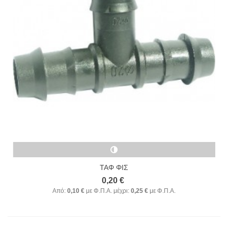
ΤΑΦ ΦΙΣ
0,20 €
Από:
0,10 €
με Φ.Π.Α.
μέχρι:
0,25 €
με Φ.Π.Α.