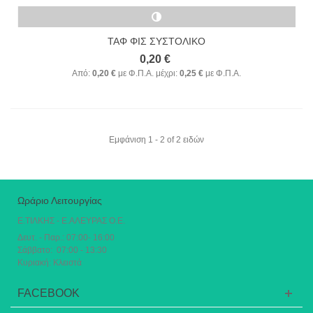
ΤΑΦ ΦΙΣ ΣΥΣΤΟΛΙΚΟ
0,20 €
Από:
0,20 €
με Φ.Π.Α.
μέχρι:
0,25 €
με Φ.Π.Α.
Εμφάνιση 1 - 2 of 2 ειδών
Ωράριο Λειτουργίας
Ε.ΤΙΛΚΗΣ - Ε.ΑΛΕΥΡΑΣ Ο.Ε.
Δευτ. - Παρ.: 07:00- 16:00
Σάββατο: 07:00 - 13:30
Κυριακή: Κλειστά
FACEBOOK